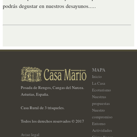
podrás degustar en nuestros desayunos.....
MAPA
Inicio
La Casa
Posada de Rengos, Cangas del Narcea.
Ecoturismo
Asturias, España.
Nuestras
propuestas
Casa Rural de 3 trisqueles.
Nuestro
compromiso
Todos los derechos reservados © 2017
Entorno
Actividades
Aviso legal
Cómo llegar