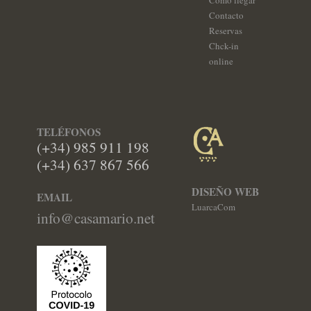
Contacto
Reservas
Chck-in
online
TELÉFONOS
(+34) 985 911 198
(+34) 637 867 566
DISEÑO WEB
EMAIL
LuarcaCom
info@casamario.net